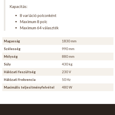
Kapacitás:
8 variáció polconként
Maximum 8 polc
Maximum 64 választék
Magasság
1830 mm
Szélesség
990 mm
Mélység
880 mm
Súly
430 kg
Hálózati feszültség
230 V
Hálózati frekvencia
50 Hz
Maximális teljesítményfelvétel
480 W