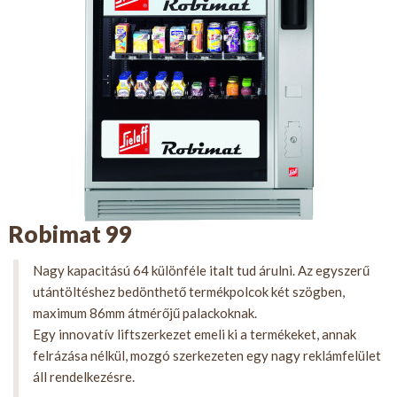
Robimat 99
Nagy kapacitású 64 különféle italt tud árulni. Az egyszerű
utántöltéshez bedönthető termékpolcok két szögben,
maximum 86mm átmérőjű palackoknak.
Egy innovatív liftszerkezet emeli ki a termékeket, annak
felrázása nélkül, mozgó szerkezeten egy nagy reklámfelület
áll rendelkezésre.